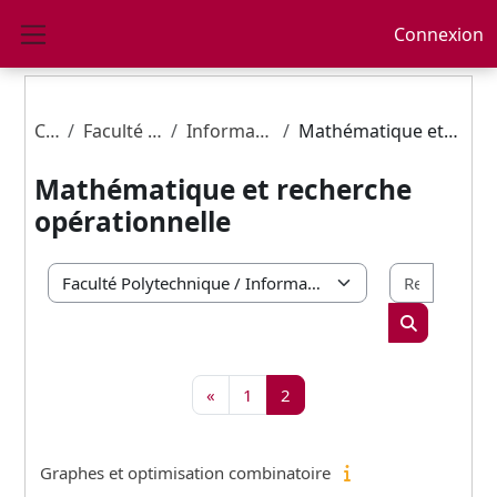
Passer au contenu principal
Connexion
Panneau latéral
Cours
Faculté Polytechnique
Informatique et gestion
Mathématique et recherche opérationnelle
Mathématique et recherche
opérationnelle
Recherc
Catégories de cours
Rechercher 
Page précédente
Page 1
Page 2
«
1
2
Graphes et optimisation combinatoire