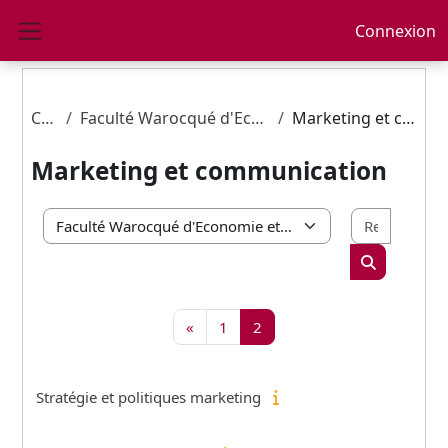
Passer au contenu principal
Connexion
Panneau latéral
Cours
Faculté Warocqué d'Economie et de Gestion
Marketing et communication
Marketing et communication
Recherc
Catégories de cours
Rechercher 
Page précédente
Page 1
Page 2
«
1
2
Stratégie et politiques marketing