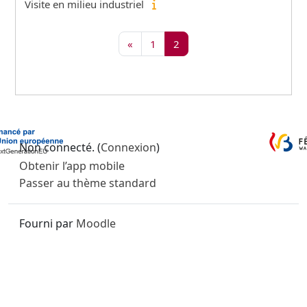
Visite en milieu industriel
Page précédente
Page 1
Page 2
«
1
2
Non connecté. (
Connexion
)
Obtenir l’app mobile
Passer au thème standard
Fourni par
Moodle