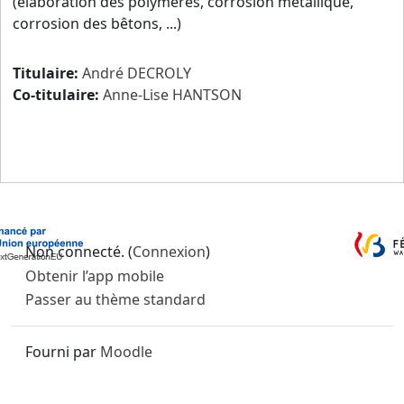
(élaboration des polymères, corrosion métallique,
corrosion des bêtons, ...)
Titulaire:
André DECROLY
Co-titulaire:
Anne-Lise HANTSON
Non connecté. (
Connexion
)
Obtenir l’app mobile
Passer au thème standard
Fourni par
Moodle