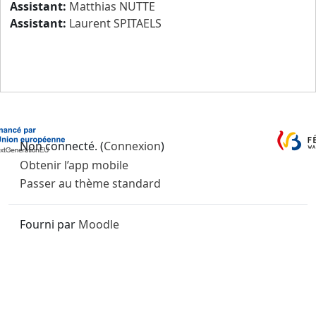
Assistant:
Matthias NUTTE
Assistant:
Laurent SPITAELS
Non connecté. (
Connexion
)
Obtenir l’app mobile
Passer au thème standard
Fourni par
Moodle