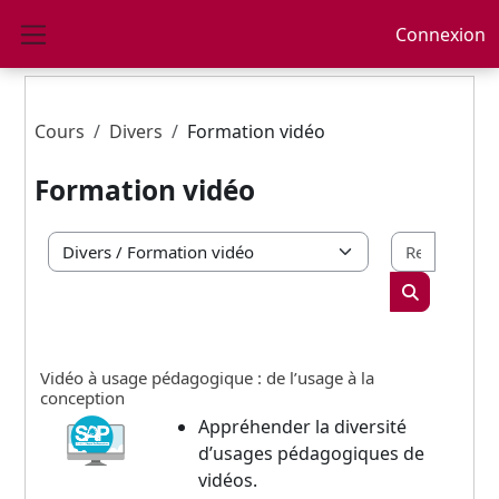
Passer au contenu principal
Connexion
Panneau latéral
Cours
Divers
Formation vidéo
Formation vidéo
Recherc
Catégories de cours
Rechercher 
Vidéo à usage pédagogique : de l’usage à la
conception
Appréhender la diversité
d’usages pédagogiques de
vidéos.