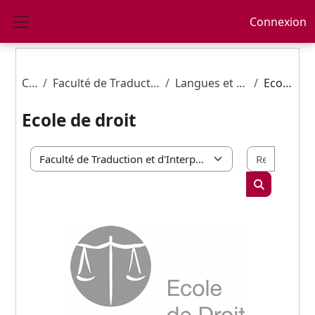
Passer au contenu principal
Connexion
Panneau latéral
Cours
Faculté de Traduction et d'Interprétation - EII
Langues et Internationalisation
Ecole de droit
Ecole de droit
Recherc
Catégories de cours
Rechercher 