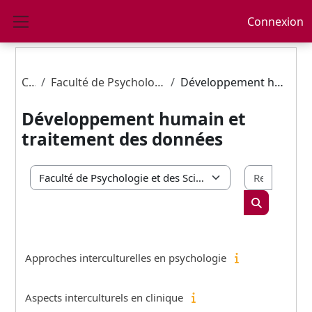
Passer au contenu principal
Connexion
Panneau latéral
Cours
Faculté de Psychologie et des Sciences de l'Education
Développement humain et traitement des données
Développement humain et
traitement des données
Recherc
Catégories de cours
Rechercher 
Approches interculturelles en psychologie
Aspects interculturels en clinique