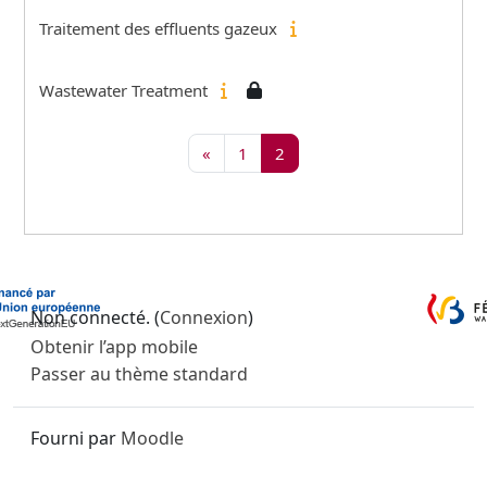
Traitement des effluents gazeux
Wastewater Treatment
Page précédente
Page 1
Page 2
«
1
2
Non connecté. (
Connexion
)
Obtenir l’app mobile
Passer au thème standard
Fourni par
Moodle