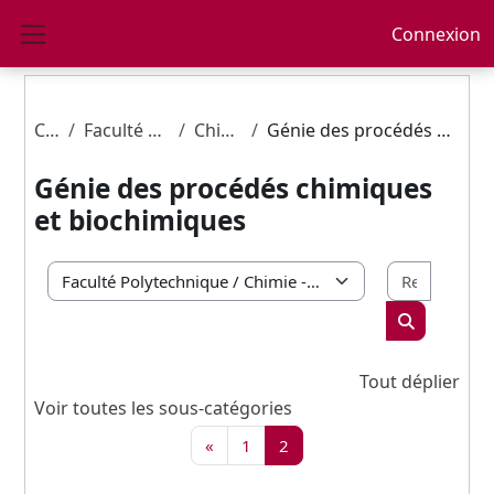
Passer au contenu principal
Connexion
Panneau latéral
Cours
Faculté Polytechnique
Chimie - SDM
Génie des procédés chimiques et biochimiques
Génie des procédés chimiques
et biochimiques
Recherc
Catégories de cours
Rechercher 
Tout déplier
Voir toutes les sous-catégories
Page précédente
Page 1
Page 2
«
1
2